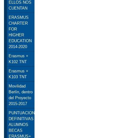
ELLOS NOS
CUENTAN
ERASMUS
CHARTER
FOR
HIGHER
EDUCATION
2014-2020
Erasmus +
K102 TNT
Erasmus +
K103 TNT
Movilidad
Berlín, dentro
del Proyecto
2015-2017
PUNTUACIONES
DEFINITIVAS
ALUMNOS
BECAS
ERASMUS+