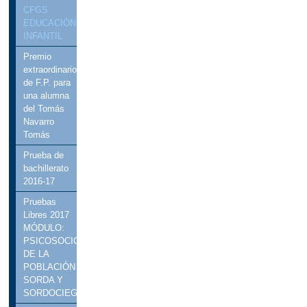
CFGS
EDUCACIÓN
INFANTIL
Premio
extraordinario
de F.P. para
una alumna
del Tomás
Navarro
Tomás
Prueba de
bachillerato
2016-17
Pruebas
Libres 2017
MÓDULO:
PSICOSOCIOLOGÍA
DE LA
POBLACIÓN
SORDA Y
SORDOCIEGA.