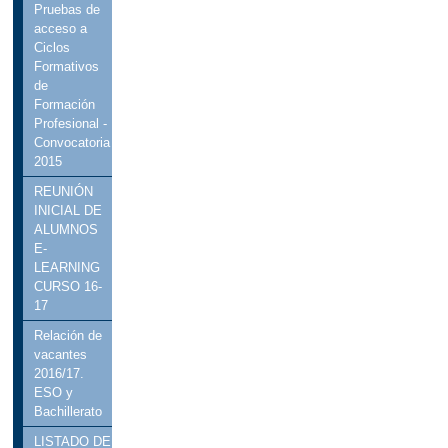
Pruebas de
acceso a
Ciclos
Formativos
de
Formación
Profesional -
Convocatoria
2015
REUNIÓN
INICIAL DE
ALUMNOS
E-
LEARNING
CURSO 16-
17
Relación de
vacantes
2016/17.
ESO y
Bachillerato
LISTADO DE