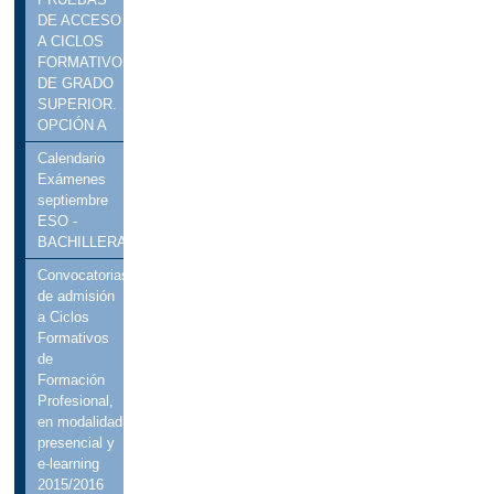
DE ACCESO
A CICLOS
FORMATIVOS
DE GRADO
SUPERIOR.
OPCIÓN A
Calendario
Exámenes
septiembre
ESO -
BACHILLERATO
Convocatorias
de admisión
a Ciclos
Formativos
de
Formación
Profesional,
en modalidad
presencial y
e-learning
2015/2016