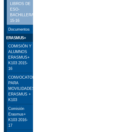
LIBROS DE
ESO-
BACHILLERATO
15-16
Documentos
ERASMUS+
COMISIÓN Y
ALUMNOS
ERASMUS+
K103 2015-
16
CONVOCATORIA
PARA
MOVILIDADES
ERASMUS +
K103
Comisión
Erasmus+
K103 2016-
17