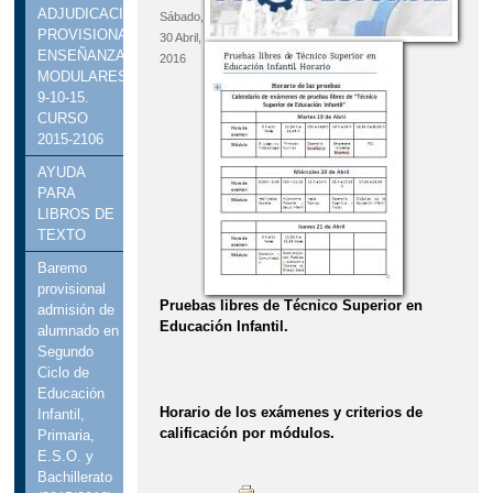
ADJUDICACIÓN
Sábado,
PROVISIONAL
30 Abril,
ENSEÑANZAS
2016
MODULARES.
9-10-15.
CURSO
2015-2106
AYUDA
PARA
LIBROS DE
TEXTO
Baremo
provisional
Pruebas libres de Técnico Superior en
admisión de
Educación Infantil.
alumnado en
Segundo
Ciclo de
Educación
Horario de los exámenes y criterios de
Infantil,
calificación por módulos.
Primaria,
E.S.O. y
Bachillerato