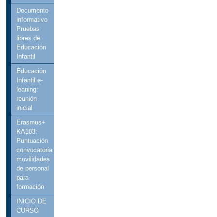
Documento
informativo
Pruebas
libres de
Educación
Infantil
Educación
Infantil e-
leaning:
reunión
inicial
Erasmus+
KA103:
Puntuación
convocatoria
movilidades
de personal
para
formación
INICIO DE
CURSO