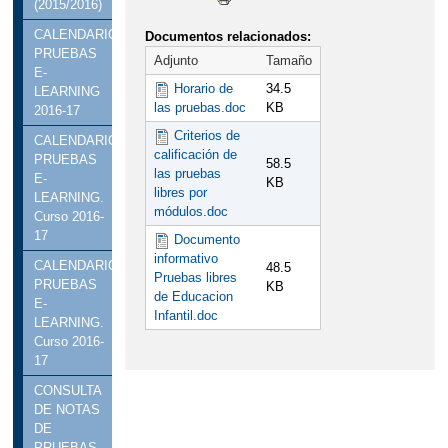
(2015/2016)
CALENDARIO
Documentos relacionados:
PRUEBAS
Adjunto
Tamaño
E-
Horario de
34.5
LEARNING
las pruebas.doc
KB
2016-17
Criterios de
CALENDARIO
calificación de
PRUEBAS
58.5
las pruebas
E-
KB
libres por
LEARNING.
módulos.doc
Curso 2016-
17
Documento
informativo
CALENDARIO
48.5
Pruebas libres
PRUEBAS
KB
de Educacion
E-
Infantil.doc
LEARNING.
Curso 2016-
17
CONSULTA
DE NOTAS
DE
PRUEBAS