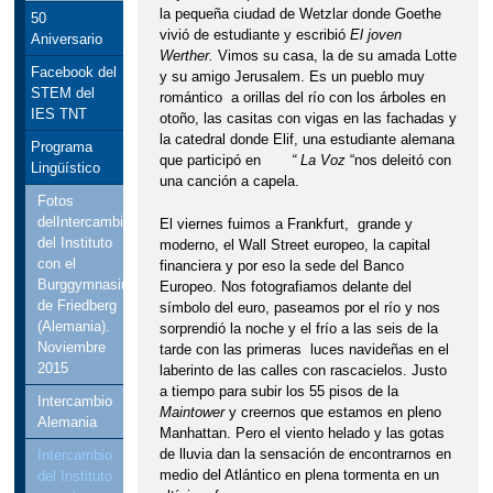
la pequeña ciudad de Wetzlar donde Goethe
50
vivió de estudiante y escribió
El joven
Aniversario
Werther.
Vimos su casa, la de su amada Lotte
Facebook del
y su amigo Jerusalem. Es un pueblo muy
STEM del
romántico a orillas del río con los árboles en
IES TNT
otoño, las casitas con vigas en las fachadas y
la catedral donde Elif, una estudiante alemana
Programa
que participó en
“ La Voz
“nos deleitó con
Lingüístico
una canción a capela.
Fotos
delIntercambio
El viernes fuimos a Frankfurt, grande y
del Instituto
moderno, el Wall Street europeo, la capital
con el
financiera y por eso la sede del Banco
Burggymnasium
Europeo. Nos fotografiamos delante del
de Friedberg
símbolo del euro, paseamos por el río y nos
(Alemania).
sorprendió la noche y el frío a las seis de la
Noviembre
tarde con las primeras luces navideñas en el
2015
laberinto de las calles con rascacielos. Justo
a tiempo para subir los 55 pisos de la
Intercambio
Maintower
y creernos que estamos en pleno
Alemania
Manhattan. Pero el viento helado y las gotas
de lluvia dan la sensación de encontrarnos en
Intercambio
medio del Atlántico en plena tormenta en un
del Instituto