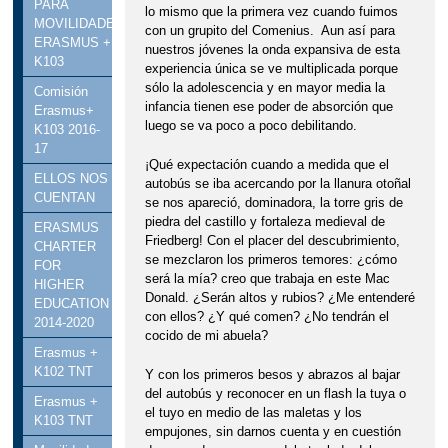
PARA
lo mismo que la primera vez cuando fuimos
MOVILIDADES
con un grupito del Comenius. Aun así para
ERASMUS +
nuestros jóvenes la onda expansiva de esta
K103
experiencia única se ve multiplicada porque
sólo la adolescencia y en mayor media la
Comisión
infancia tienen ese poder de absorción que
Erasmus+
luego se va poco a poco debilitando.
K103 2016-
17
¡Qué expectación cuando a medida que el
ELLOS NOS
autobús se iba acercando por la llanura otoñal
CUENTAN
se nos apareció, dominadora, la torre gris de
piedra del castillo y fortaleza medieval de
ERASMUS
Friedberg! Con el placer del descubrimiento,
CHARTER
se mezclaron los primeros temores: ¿cómo
FOR
será la mía? creo que trabaja en este Mac
HIGHER
Donald. ¿Serán altos y rubios? ¿Me entenderé
EDUCATION
con ellos? ¿Y qué comen? ¿No tendrán el
2014-2020
cocido de mi abuela?
Erasmus +
K102 TNT
Y con los primeros besos y abrazos al bajar
del autobús y reconocer en un flash la tuya o
Erasmus +
el tuyo en medio de las maletas y los
K103 TNT
empujones, sin darnos cuenta y en cuestión