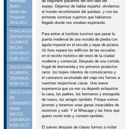
de segundos pasamos del otro lado del
Movilidad
espejo. Dejamos de hablar español, olvidamos
Berlín,
el mundo reconfortante del autobús, y con las
dentro del
primeras sonrisas supimos que habíamos
Proyecto
llegado donde nos estaban esperando.
2015-2017
PUNTUACIONES
Para entrar al Instituto tuvimos que pasar la
DEFINITIVAS
puerta medieval de una muralla de piedra con
ALUMNOS
águila imperial en el escudo y tejas de pizarra.
BECAS
Un foso separa los edificios de las escuelas
ERASMUS+
en el recinto histórico del resto de la ciudad
K103 16-17
moderna y comercial. Después de una comida
frugal de bienvenida y los primeros productos
SELECCIÓN
raros, los torpes intentos de comunicarnos y
ALUMNOS
el cansancio acumulado del viaje nos fuimos a
ERASMUS
nuestras respectivas casas. Una nueva
K103 15-17
experiencia que ya nos va dejando exhaustos:
SELECCIÓN
la casa, los padres, los hermanos y enseguida
DE
de nuevo, los amigos también. Porque somos
CANDIDATOS
jóvenes y tenemos unas ganas insaciables de
PARA
reunirnos y salir. Y el Whasapp y las fotos que
BECAS
quiero vivirlo todo y contarlo también.
ERASMUS+
K103 16-17
El jueves después de clases fuimos a visitar