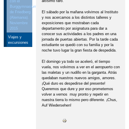
altísimo faro.
con el
Burggymnasium
El sábado por la mañana volvimos al Instituto
de Friedberg
y nos acercamos a los distintos talleres y
(Alemania).
exposiciones que mostraban cada
Noviembre
departamento por asignatura para dar a
2015
conocer sus actividades a los padres en una
Viajes y
jornada de puertas abiertas. Por la tarde cada
excursiones
estudiante se quedó con su familia y por la
noche tuvo lugar la gran fiesta de despedida.
El domingo ya todo se aceleró, el tiempo
vuela, nos volvimos a ver en el aeropuerto con
las maletas y un nudillo en la garganta. Atrás
quedaban nuestros nuevos amigos, amores.
¡Qué duro es despedirse del presente!
Queremos que dure y por eso prometemos
volver a vernos muy pronto y repetir en
nuestra tierra lo mismo pero diferente. ¡Chus,
Auf Wiedersehen!