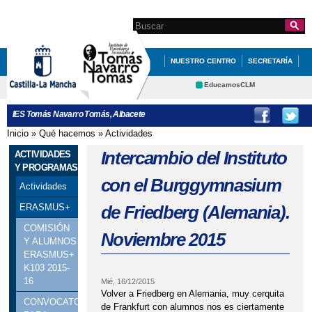
Pasar al
contenido
Search this site
Formulario de
principal
búsqueda
NUESTRO CENTRO
SECRETARÍA
DEPARTAMENTOS
EducamosCLM
Delphos
ACTIVIDADES Y PROGRAMAS
AMPA
IES Tomás Navarro Tomás, Albacete
Educación
Cultura
Inicio
»
Qué hacemos
»
Actividades
Se encuentra usted aquí
Deportes
CRFP
Intercambio del Instituto
ACTIVIDADES
Contacto
Y PROGRAMAS
con el Burggymnasium
Actividades
de Friedberg (Alemania).
ERASMUS+
COMISIÓN
Noviembre 2015
Y ALUMNOS
ERASMUS+
K103 2015-
16
Mié, 16/12/2015
Volver a Friedberg en Alemania, muy cerquita
CONVOCATORIA
de Frankfurt con alumnos nos es ciertamente