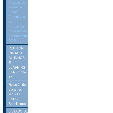
Pruebas de
acceso a
Ciclos
Formativos
de
Formación
Profesional -
Convocatoria
2015
REUNIÓN
INICIAL DE
ALUMNOS
E-
LEARNING
CURSO 16-
17
Relación de
vacantes
2016/17.
ESO y
Bachillerato
LISTADO DE