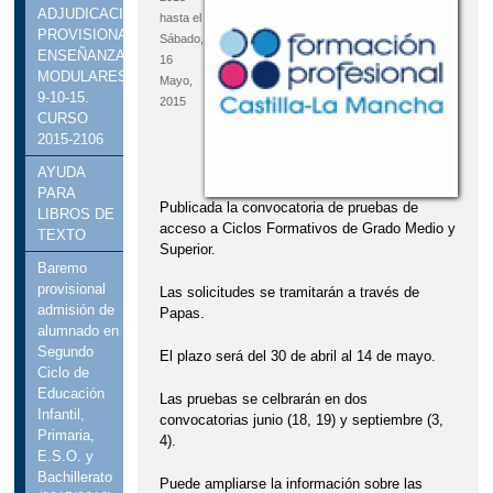
ADJUDICACIÓN
hasta el
PROVISIONAL
Sábado,
ENSEÑANZAS
16
MODULARES.
Mayo,
9-10-15.
2015
CURSO
2015-2106
AYUDA
PARA
Publicada la convocatoria de pruebas de
LIBROS DE
acceso a Ciclos Formativos de Grado Medio y
TEXTO
Superior.
Baremo
provisional
Las solicitudes se tramitarán a través de
admisión de
Papas.
alumnado en
Segundo
El plazo será del 30 de abril al 14 de mayo.
Ciclo de
Educación
Las pruebas se celbrarán en dos
Infantil,
convocatorias junio (18, 19) y septiembre (3,
Primaria,
4).
E.S.O. y
Bachillerato
Puede ampliarse la información sobre las