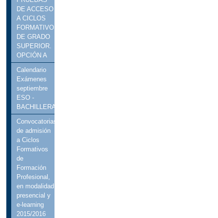
DE ACCESO
A CICLOS
FORMATIVOS
DE GRADO
SUPERIOR.
OPCIÓN A
Calendario
Exámenes
septiembre
ESO -
BACHILLERATO
Convocatorias
de admisión
a Ciclos
Formativos
de
Formación
Profesional,
en modalidad
presencial y
e-learning
2015/2016