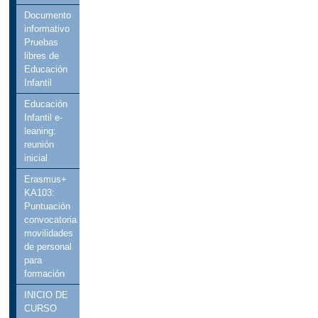
Documento
informativo
Pruebas
libres de
Educación
Infantil
Educación
Infantil e-
leaning:
reunión
inicial
Erasmus+
KA103:
Puntuación
convocatoria
movilidades
de personal
para
formación
INICIO DE
CURSO