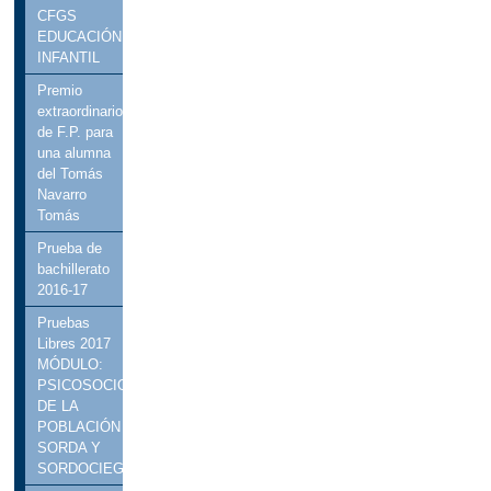
CFGS
EDUCACIÓN
INFANTIL
Premio
extraordinario
de F.P. para
una alumna
del Tomás
Navarro
Tomás
Prueba de
bachillerato
2016-17
Pruebas
Libres 2017
MÓDULO:
PSICOSOCIOLOGÍA
DE LA
POBLACIÓN
SORDA Y
SORDOCIEGA.