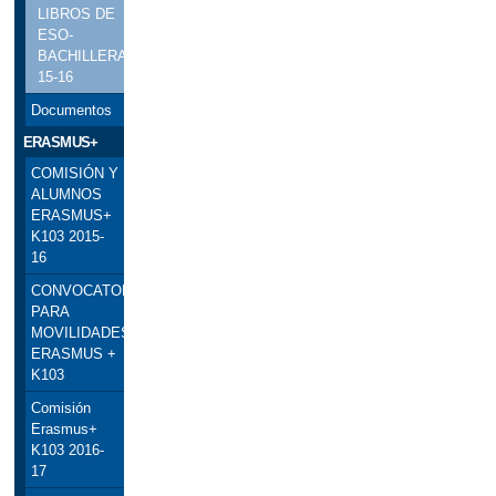
LIBROS DE
ESO-
BACHILLERATO
15-16
Documentos
ERASMUS+
COMISIÓN Y
ALUMNOS
ERASMUS+
K103 2015-
16
CONVOCATORIA
PARA
MOVILIDADES
ERASMUS +
K103
Comisión
Erasmus+
K103 2016-
17