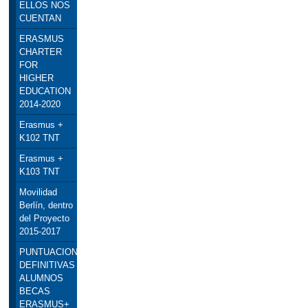
ELLOS NOS
CUENTAN
ERASMUS
CHARTER
FOR
HIGHER
EDUCATION
2014-2020
Erasmus +
K102 TNT
Erasmus +
K103 TNT
Movilidad
Berlín, dentro
del Proyecto
2015-2017
PUNTUACIONES
DEFINITIVAS
ALUMNOS
BECAS
ERASMUS+