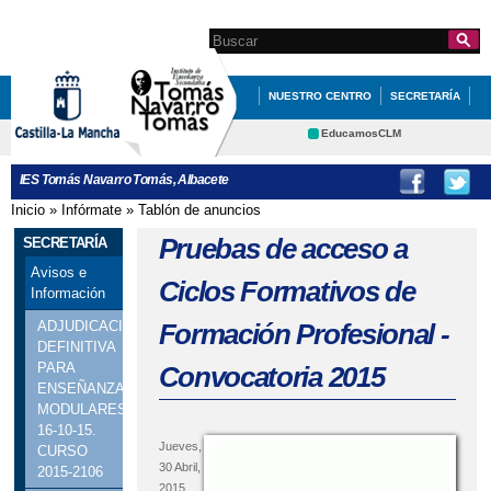
Pasar al
contenido
Search this site
Formulario de
principal
búsqueda
NUESTRO CENTRO
SECRETARÍA
DEPARTAMENTOS
EducamosCLM
Delphos
ACTIVIDADES Y PROGRAMAS
AMPA
IES Tomás Navarro Tomás, Albacete
Educación
Cultura
Inicio
»
Infórmate
»
Tablón de anuncios
Se encuentra usted aquí
Deportes
CRFP
Pruebas de acceso a
SECRETARÍA
Contacto
Avisos e
Ciclos Formativos de
Información
Formación Profesional -
ADJUDICACIÓN
DEFINITIVA
PARA
Convocatoria 2015
ENSEÑANZAS
MODULARES.
16-10-15.
Jueves,
CURSO
30 Abril,
2015-2106
2015