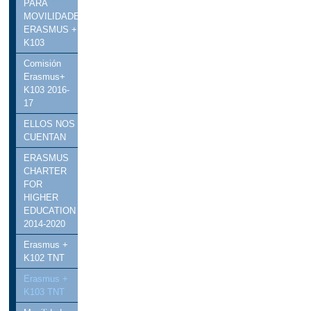
PARA
MOVILIDADES
ERASMUS +
K103
Comisión
Erasmus+
K103 2016-
17
ELLOS NOS
CUENTAN
ERASMUS
CHARTER
FOR
HIGHER
EDUCATION
2014-2020
Erasmus +
K102 TNT
Erasmus +
K103 TNT