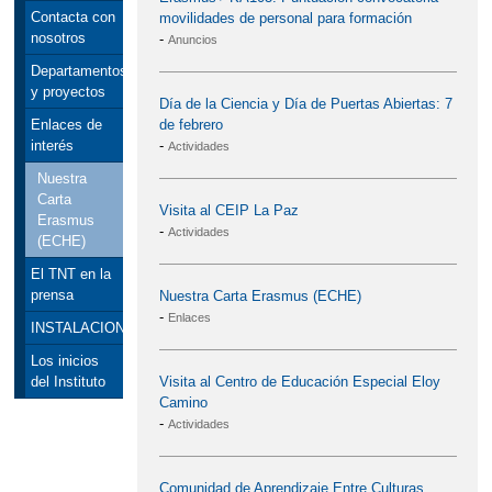
Contacta con
movilidades de personal para formación
nosotros
-
Anuncios
Departamentos
y proyectos
Día de la Ciencia y Día de Puertas Abiertas: 7
de febrero
Enlaces de
-
interés
Actividades
Nuestra
Carta
Visita al CEIP La Paz
Erasmus
-
Actividades
(ECHE)
El TNT en la
prensa
Nuestra Carta Erasmus (ECHE)
-
Enlaces
INSTALACIONES
Los inicios
Visita al Centro de Educación Especial Eloy
del Instituto
Camino
-
Actividades
Comunidad de Aprendizaje Entre Culturas